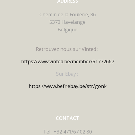
ADDRESS
Chemin de la Foulerie, 86
5370 Havelange
Belgique
Retrouvez nous sur Vinted :
https://www.vinted.be/member/51772667
Sur Ebay :
https://www.befr.ebay.be/str/gonk
CONTACT
Tel : +32 471/67 02 80