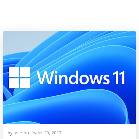
Aller
au
contenu
by
user
on
février 20, 2017